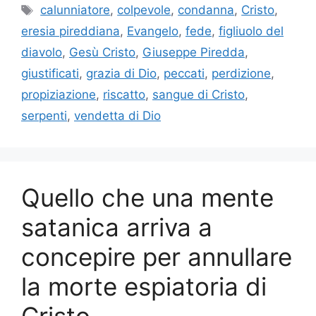
Tag
calunniatore
,
colpevole
,
condanna
,
Cristo
,
eresia pireddiana
,
Evangelo
,
fede
,
figliuolo del
diavolo
,
Gesù Cristo
,
Giuseppe Piredda
,
giustificati
,
grazia di Dio
,
peccati
,
perdizione
,
propiziazione
,
riscatto
,
sangue di Cristo
,
serpenti
,
vendetta di Dio
Quello che una mente
satanica arriva a
concepire per annullare
la morte espiatoria di