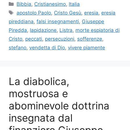
Categorie
Bibbia
,
Cristianesimo
,
Italia
Tag
apostolo Paolo
,
Cristo Gesù
,
eresia
,
eresia
pireddiana
,
falsi insegnamenti
,
Giuseppe
Piredda
,
lapidazione
,
Listra
,
morte espiatoria di
Cristo
,
peccati
,
persecuzioni
,
sofferenze
,
stefano
,
vendetta di Dio
,
vivere piamente
La diabolica,
mostruosa e
abominevole dottrina
insegnata dal