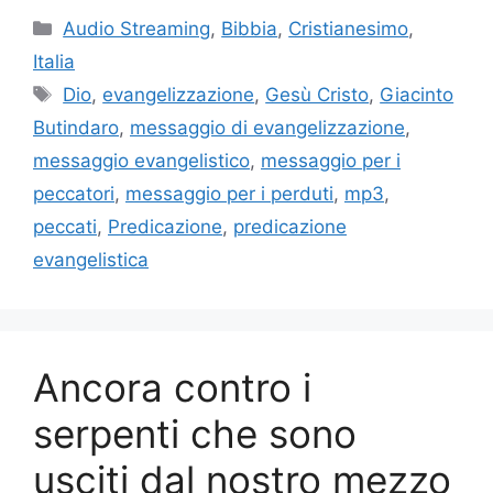
Categorie
Audio Streaming
,
Bibbia
,
Cristianesimo
,
Italia
Tag
Dio
,
evangelizzazione
,
Gesù Cristo
,
Giacinto
Butindaro
,
messaggio di evangelizzazione
,
messaggio evangelistico
,
messaggio per i
peccatori
,
messaggio per i perduti
,
mp3
,
peccati
,
Predicazione
,
predicazione
evangelistica
Ancora contro i
serpenti che sono
usciti dal nostro mezzo