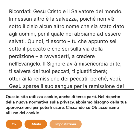
Ricordati: Gesù Cristo è il Salvatore del mondo.
In nessun altro è la salvezza, poiché non v’è
sotto il cielo alcun altro nome che sia stato dato
agli uomini, per il quale noi abbiamo ad essere
salvati. Quindi, ti esorto – tu che appunto sei
sotto il peccato e che sei sulla via della
perdizione – a ravvederti, a credere
nell’Evangelo. Il Signore avrà misericordia di te,
ti salverà dai tuoi peccati, ti giustificherà;
otterrai la remissione dei peccati, perché, vedi,
Gesù sparse il suo sangue per la remissione dei
nostri peccati, e otterrai la vita eterna, sì, la vita
Questo sito utilizza cookie, anche di terze parti. Nel rispetto
eterna. E quindi avrai la certezza che quando
della nuova normativa sulla privacy, abbiamo bisogno della tua
approvazione per poterli usare. Cliccando su Ok acconsenti
morirai, ti dipartirai dal corpo e andrai ad
all’uso dei cookie.
abitare con il Signore nel regno dei cieli.
Ok
Rifiuta
Impostazioni
Quindi, credendo nell’Evangelo, smetterai di