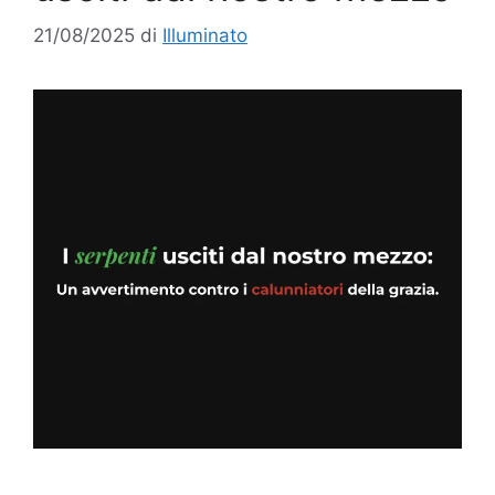
21/08/2025
di
Illuminato