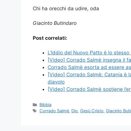
Chi ha orecchi da udire, oda
Giacinto Butindaro
Post correlati:
L’Iddio del Nuovo Patto è lo stesso
[Video] Corrado Salmè insegna il fal
Corrado Salmè esorta ad essere as
[Video] Corrado Salmè: Catania è la 
diavolo
[Video] Corrado Salmè sostiene l’ere
Categorie
Bibbia
Tag
Corrado Salmè
,
Dio
,
Gesù Cristo
,
Giacinto But