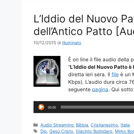
L’Iddio del Nuovo Pa
dell’Antico Patto [A
10/12/2015
di
Illuminato
È on line il file audio della
“
L’Iddio del Nuovo Patto è 
diretta ieri sera. Il
file
è un 
Kbps). L’audio dura circa 76 
seguente
pagina
. Qui sotto
Audio
00:00
Player
Categorie
Audio Streaming
,
Bibbia
,
Cristianesimo
,
Italia
Tag
Dio
,
Gesù Cristo
,
Giacinto Butindaro
,
Mirko Bon