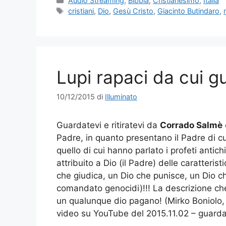
Audio Streaming
,
Bibbia
,
Cristianesimo
,
Italia
Tag
cristiani
,
Dio
,
Gesù Cristo
,
Giacinto Butindaro
,
Lupi rapaci da cui g
10/12/2015
di
Illuminato
Guardatevi e ritiratevi da
Corrado Salmè
Padre, in quanto presentano il Padre di c
quello di cui hanno parlato i profeti antic
attribuito a Dio (il Padre) delle caratteri
che giudica, un Dio che punisce, un Dio c
comandato genocidi)!!! La descrizione che 
un qualunque dio pagano! (Mirko Boniolo,
video su YouTube del 2015.11.02 – guard