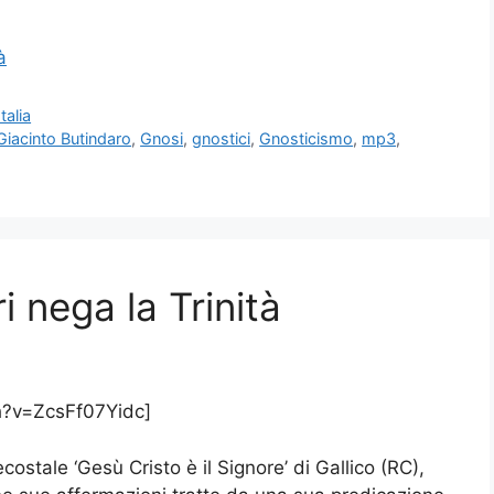
tasti
freccia
à
su/giù
per
Italia
aumentare
Giacinto Butindaro
,
Gnosi
,
gnostici
,
Gnosticismo
,
mp3
,
o
diminuire
il
volume.
i nega la Trinità
h?v=ZcsFf07Yidc]
costale ‘Gesù Cristo è il Signore’ di Gallico (RC),