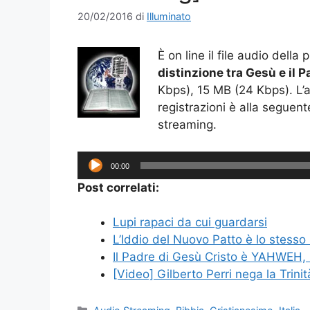
20/02/2016
di
Illuminato
È on line il file audio della
distinzione tra Gesù e il P
Kbps), 15 MB (24 Kbps). L’au
registrazioni è alla seguen
streaming.
Audio
00:00
Player
Post correlati:
Lupi rapaci da cui guardarsi
L’Iddio del Nuovo Patto è lo stesso
Il Padre di Gesù Cristo è YAHWEH, l
[Video] Gilberto Perri nega la Trinit
Categorie