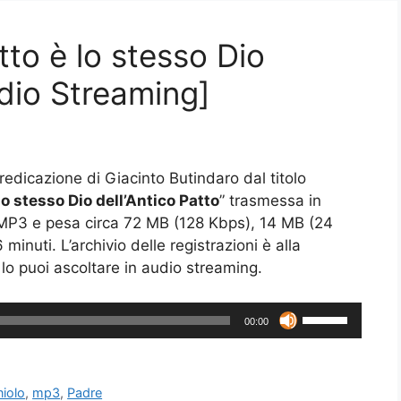
tto è lo stesso Dio
udio Streaming]
 predicazione di Giacinto Butindaro dal titolo
lo stesso Dio dell’Antico Patto
” trasmessa in
MP3 e pesa circa 72 MB (128 Kbps), 14 MB (24
minuti. L’archivio delle registrazioni è alla
 lo puoi ascoltare in audio streaming.
Usa
00:00
i
tasti
freccia
iolo
,
mp3
,
Padre