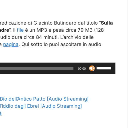
 predicazione di Giacinto Butindaro dal titolo “
Sulla
adre
”. Il
file
è un MP3 e pesa circa 79 MB (128
dio dura circa 84 minuti. L’archivio delle
te
pagina
. Qui sotto lo puoi ascoltare in audio
Usa
00:00
i
tasti
freccia
su/giù
 Dio dell’Antico Patto [Audio Streaming]
per
’Iddio degli Ebrei [Audio Streaming]
aumentare
à
o
diminuire