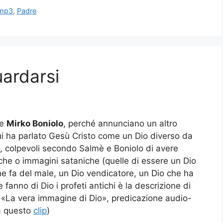
il
mp3
,
Padre
volume.
uardarsi
e
Mirko Boniolo
, perché annunciano un altro
ui ha parlato Gesù Cristo come un Dio diverso da
hi, colpevoli secondo Salmè e Boniolo di avere
stiche o immagini sataniche (quelle di essere un Dio
he fa del male, un Dio vendicatore, un Dio che ha
fanno di Dio i profeti antichi è la descrizione di
 «La vera immagine di Dio», predicazione audio-
a questo
clip
)