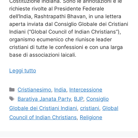
Costituzione indiana. Sono le annotazioni e le
richieste rivolte al Presidente Federale
dell’India, Rashtrapathi Bhavan, in una lettera
aperta inviata dal Consiglio Globale dei Cristiani
Indiani (“Global Council of Indian Christians”),
organismo ecumenico che riunisce leader
cristiani di tutte le confessioni e con una larga
base di associazioni laicali.
Leggi tutto
Categorie
Cristianesimo
,
India
,
Intercessione
Tag
Baratiya Janata Party
,
BJP
,
Consiglio
Globale dei Cristiani Indiani
,
cristiani
,
Global
Council of Indian Christians
,
Religione