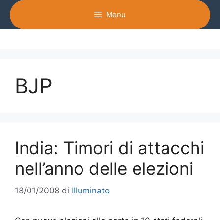
Vai
Menu
al
contenuto
BJP
India: Timori di attacchi
nell’anno delle elezioni
18/01/2008
di
Illuminato