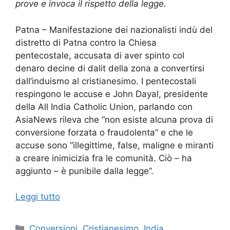
prove e invoca il rispetto della legge.
Patna – Manifestazione dei nazionalisti indù del
distretto di Patna contro la Chiesa
pentecostale, accusata di aver spinto col
denaro decine di dalit della zona a convertirsi
dall’induismo al cristianesimo. I pentecostali
respingono le accuse e John Dayal, presidente
della All India Catholic Union, parlando con
AsiaNews rileva che “non esiste alcuna prova di
conversione forzata o fraudolenta” e che le
accuse sono “illegittime, false, maligne e miranti
a creare inimicizia fra le comunità. Ciò – ha
aggiunto – è punibile dalla legge”.
Leggi tutto
Categorie
Conversioni
,
Cristianesimo
,
India
,