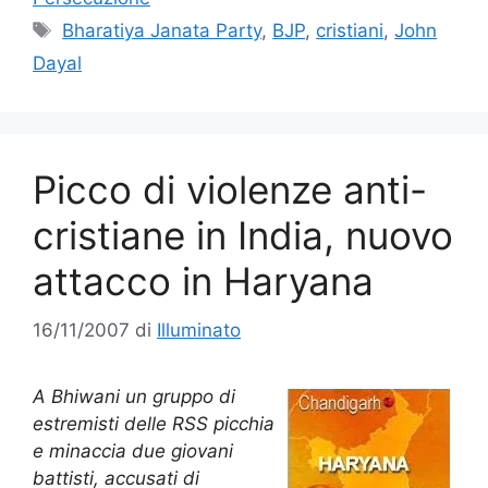
Tag
Bharatiya Janata Party
,
BJP
,
cristiani
,
John
Dayal
Picco di violenze anti-
cristiane in India, nuovo
attacco in Haryana
16/11/2007
di
Illuminato
A Bhiwani un gruppo di
estremisti delle RSS picchia
e minaccia due giovani
battisti, accusati di