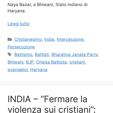
Naya Bazar, a Bhiwani, Stato indiano di
Haryana.
Leggi tutto
Categorie
Cristianesimo
,
India
,
Intercessione
,
Persecuzione
Tag
Battismo
,
Battisti
,
Bharatiya Janata Party
,
Bhiwani
,
BJP
,
Chiesa Battista
,
cristiani
,
evangelici
,
Haryana
INDIA – “Fermare la
violenza sui cristiani”: