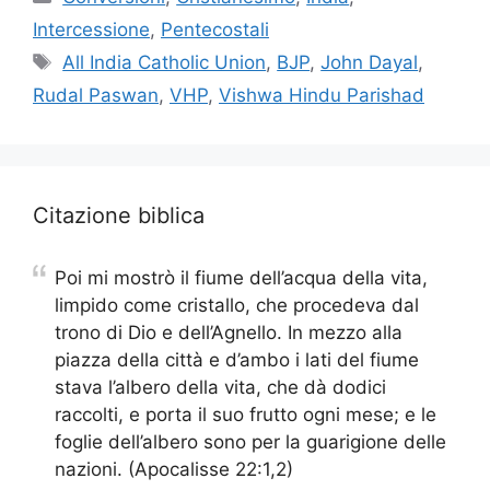
Intercessione
,
Pentecostali
Tag
All India Catholic Union
,
BJP
,
John Dayal
,
Rudal Paswan
,
VHP
,
Vishwa Hindu Parishad
Citazione biblica
Poi mi mostrò il fiume dell’acqua della vita,
limpido come cristallo, che procedeva dal
trono di Dio e dell’Agnello. In mezzo alla
piazza della città e d’ambo i lati del fiume
stava l’albero della vita, che dà dodici
raccolti, e porta il suo frutto ogni mese; e le
foglie dell’albero sono per la guarigione delle
nazioni. (Apocalisse 22:1,2)