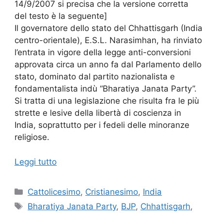
14/9/2007 si precisa che la versione corretta
del testo è la seguente]
Il governatore dello stato del Chhattisgarh (India
centro-orientale), E.S.L. Narasimhan, ha rinviato
l’entrata in vigore della legge anti-conversioni
approvata circa un anno fa dal Parlamento dello
stato, dominato dal partito nazionalista e
fondamentalista indù “Bharatiya Janata Party”.
Si tratta di una legislazione che risulta fra le più
strette e lesive della libertà di coscienza in
India, soprattutto per i fedeli delle minoranze
religiose.
Leggi tutto
Categorie
Cattolicesimo
,
Cristianesimo
,
India
Tag
Bharatiya Janata Party
,
BJP
,
Chhattisgarh
,