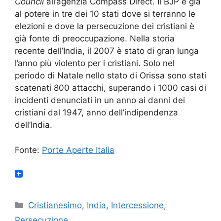
Council
all’agenzia Compass Direct. Il BJP è già
al potere in tre dei 10 stati dove si terranno le
elezioni e dove la persecuzione dei cristiani è
già fonte di preoccupazione. Nella storia
recente dell’India, il 2007 è stato di gran lunga
l’anno più violento per i cristiani. Solo nel
periodo di Natale nello stato di Orissa sono stati
scatenati 800 attacchi, superando i 1000 casi di
incidenti denunciati in un anno ai danni dei
cristiani dal 1947, anno dell’indipendenza
dell’India.
Fonte:
Porte Aperte Italia
Categorie
Cristianesimo
,
India
,
Intercessione
,
Persecuzione