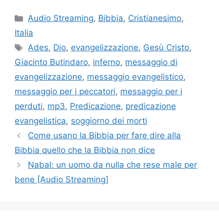
Categorie
Audio Streaming
,
Bibbia
,
Cristianesimo
,
Italia
Tag
Ades
,
Dio
,
evangelizzazione
,
Gesù Cristo
,
Giacinto Butindaro
,
inferno
,
messaggio di
evangelizzazione
,
messaggio evangelistico
,
messaggio per i peccatori
,
messaggio per i
perduti
,
mp3
,
Predicazione
,
predicazione
evangelistica
,
soggiorno dei morti
Come usano la Bibbia per fare dire alla
Bibbia quello che la Bibbia non dice
Nabal: un uomo da nulla che rese male per
bene [Audio Streaming]