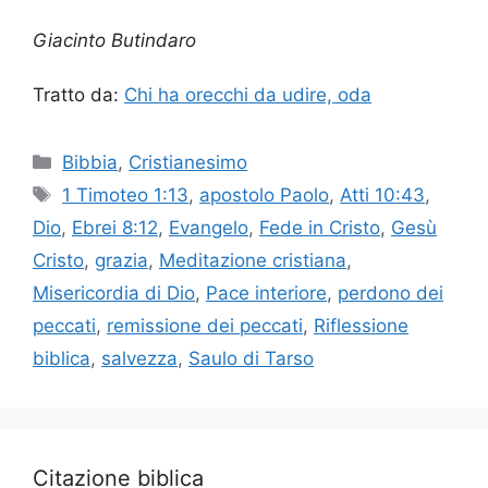
Giacinto Butindaro
Tratto da:
Chi ha orecchi da udire, oda
Categorie
Bibbia
,
Cristianesimo
Tag
1 Timoteo 1:13
,
apostolo Paolo
,
Atti 10:43
,
Dio
,
Ebrei 8:12
,
Evangelo
,
Fede in Cristo
,
Gesù
Cristo
,
grazia
,
Meditazione cristiana
,
Misericordia di Dio
,
Pace interiore
,
perdono dei
peccati
,
remissione dei peccati
,
Riflessione
biblica
,
salvezza
,
Saulo di Tarso
Citazione biblica