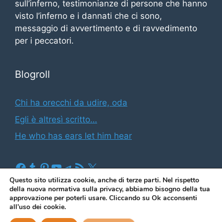
sull’inferno, testimonianze di persone che hanno
visto l’inferno e i dannati che ci sono,
messaggio di avvertimento e di ravvedimento
per i peccatori.
Blogroll
Chi ha orecchi da udire, oda
Egli è altresì scritto…
He who has ears let him hear
Facebook
Tumblr
Pinterest
YouTube
Telegram
Feed RSS
X
Questo sito utilizza cookie, anche di terze parti. Nel rispetto
della nuova normativa sulla privacy, abbiamo bisogno della tua
approvazione per poterli usare. Cliccando su Ok acconsenti
(2026)
Il blog di Illuminato Butindaro
|
Informativa sui
all’uso dei cookie.
cookies e sulla privacy
|
Contatto & Newsletter