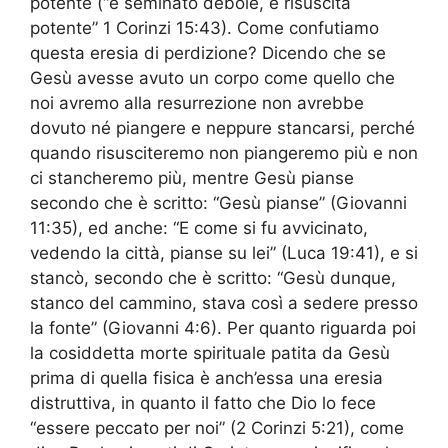
potente (“è seminato debole, e risuscita
potente” 1 Corinzi 15:43). Come confutiamo
questa eresia di perdizione? Dicendo che se
Gesù avesse avuto un corpo come quello che
noi avremo alla resurrezione non avrebbe
dovuto né piangere e neppure stancarsi, perché
quando risusciteremo non piangeremo più e non
ci stancheremo più, mentre Gesù pianse
secondo che è scritto: “Gesù pianse” (Giovanni
11:35), ed anche: “E come si fu avvicinato,
vedendo la città, pianse su lei” (Luca 19:41), e si
stancò, secondo che è scritto: “Gesù dunque,
stanco del cammino, stava così a sedere presso
la fonte” (Giovanni 4:6). Per quanto riguarda poi
la cosiddetta morte spirituale patita da Gesù
prima di quella fisica è anch’essa una eresia
distruttiva, in quanto il fatto che Dio lo fece
“essere peccato per noi” (2 Corinzi 5:21), come