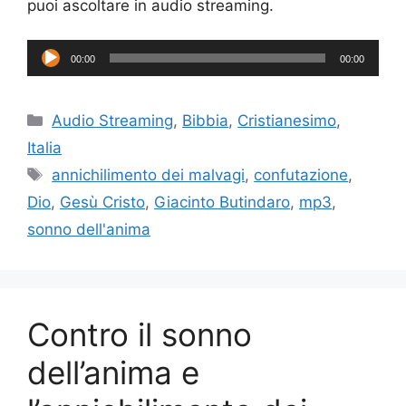
puoi ascoltare in audio streaming.
Audio
00:00
00:00
Player
Categorie
Audio Streaming
,
Bibbia
,
Cristianesimo
,
Italia
Tag
annichilimento dei malvagi
,
confutazione
,
Dio
,
Gesù Cristo
,
Giacinto Butindaro
,
mp3
,
sonno dell'anima
Contro il sonno
dell’anima e