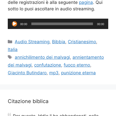
delle registrazioni è alla seguente
pagina
. Qui
sotto lo puoi ascoltare in audio streaming.
Audio
00:00
00:00
Player
Categorie
Audio Streaming
,
Bibbia
,
Cristianesimo
,
Italia
Tag
annichilimento dei malvagi
,
annientamento
dei malvagi
,
confutazione
,
fuoco eterno
,
Giacinto Butindaro
,
mp3
,
punizione eterna
Citazione biblica