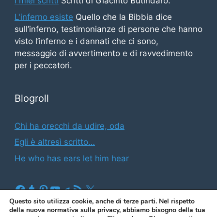
I miei scritti
Scritti di Giacinto Butindaro.
L'inferno esiste
Quello che la Bibbia dice
sull’inferno, testimonianze di persone che hanno
visto l’inferno e i dannati che ci sono,
messaggio di avvertimento e di ravvedimento
per i peccatori.
Blogroll
Chi ha orecchi da udire, oda
Egli è altresì scritto…
He who has ears let him hear
Facebook
Tumblr
Pinterest
YouTube
Telegram
Feed RSS
X
Questo sito utilizza cookie, anche di terze parti. Nel rispetto
della nuova normativa sulla privacy, abbiamo bisogno della tua