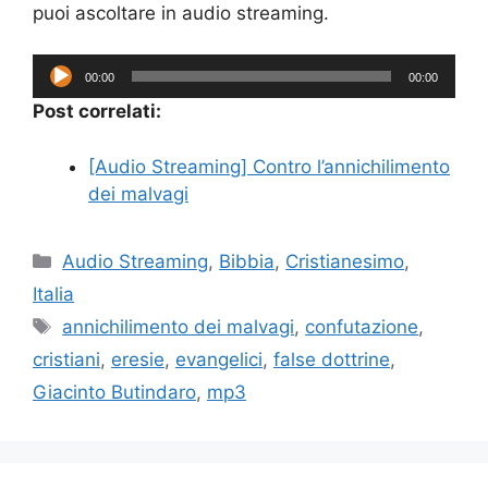
puoi ascoltare in audio streaming.
Audio
00:00
00:00
Player
Post correlati:
[Audio Streaming] Contro l’annichilimento
dei malvagi
Categorie
Audio Streaming
,
Bibbia
,
Cristianesimo
,
Italia
Tag
annichilimento dei malvagi
,
confutazione
,
cristiani
,
eresie
,
evangelici
,
false dottrine
,
Giacinto Butindaro
,
mp3