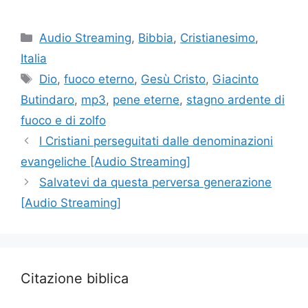
Categorie
Audio Streaming
,
Bibbia
,
Cristianesimo
,
Italia
Tag
Dio
,
fuoco eterno
,
Gesù Cristo
,
Giacinto
Butindaro
,
mp3
,
pene eterne
,
stagno ardente di
fuoco e di zolfo
I Cristiani perseguitati dalle denominazioni
evangeliche [Audio Streaming]
Salvatevi da questa perversa generazione
[Audio Streaming]
Citazione biblica