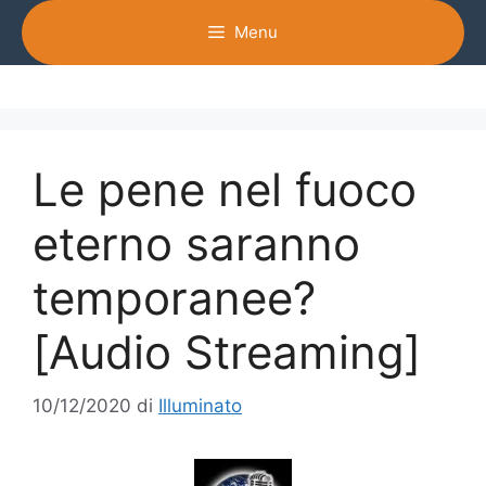
Vai
Menu
al
contenuto
Le pene nel fuoco
eterno saranno
temporanee?
[Audio Streaming]
10/12/2020
di
Illuminato