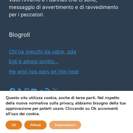
messaggio di avvertimento e di ravvedimento
per i peccatori.
Blogroll
Chi ha orecchi da udire, oda
Egli è altresì scritto…
He who has ears let him hear
Facebook
Tumblr
Pinterest
YouTube
Telegram
Feed RSS
X
Questo sito utilizza cookie, anche di terze parti. Nel rispetto
della nuova normativa sulla privacy, abbiamo bisogno della tua
approvazione per poterli usare. Cliccando su Ok acconsenti
(2026)
Il blog di Illuminato Butindaro
|
Informativa sui
all’uso dei cookie.
cookies e sulla privacy
|
Contatto & Newsletter
Ok
Rifiuta
Impostazioni