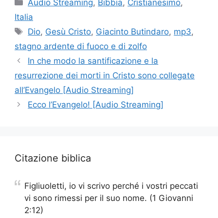
Categorie
Audio Streaming
,
Bibbia
,
Cristianesimo
,
Italia
Tag
Dio
,
Gesù Cristo
,
Giacinto Butindaro
,
mp3
,
stagno ardente di fuoco e di zolfo
In che modo la santificazione e la
resurrezione dei morti in Cristo sono collegate
all’Evangelo [Audio Streaming]
Ecco l’Evangelo! [Audio Streaming]
Citazione biblica
Figliuoletti, io vi scrivo perché i vostri peccati
vi sono rimessi per il suo nome. (1 Giovanni
2:12)