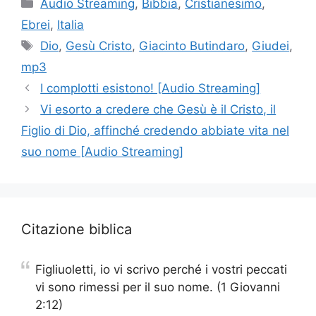
Categorie
Audio Streaming
,
Bibbia
,
Cristianesimo
,
Ebrei
,
Italia
Tag
Dio
,
Gesù Cristo
,
Giacinto Butindaro
,
Giudei
,
mp3
I complotti esistono! [Audio Streaming]
Vi esorto a credere che Gesù è il Cristo, il
Figlio di Dio, affinché credendo abbiate vita nel
suo nome [Audio Streaming]
Citazione biblica
Figliuoletti, io vi scrivo perché i vostri peccati
vi sono rimessi per il suo nome. (1 Giovanni
2:12)