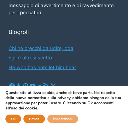
messaggio di avvertimento e di ravvedimento
per i peccatori.
Blogroll
Chi ha orecchi da udire, oda
Egli è altresì scritto…
He who has ears let him hear
Facebook
Tumblr
Pinterest
YouTube
Telegram
Feed RSS
X
Questo sito utilizza cookie, anche di terze parti. Nel rispetto
della nuova normativa sulla privacy, abbiamo bisogno della tua
approvazione per poterli usare. Cliccando su Ok acconsenti
(2026)
Il blog di Illuminato Butindaro
|
Informativa sui
all’uso dei cookie.
cookies e sulla privacy
|
Contatto & Newsletter
Ok
Rifiuta
Impostazioni