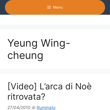
Vai
Menu
al
contenuto
Yeung Wing-
cheung
[Video] L’arca di Noè
ritrovata?
27/04/2010
di
Illuminato