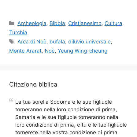
Categorie
Archeologia
,
Bibbia
,
Cristianesimo
,
Cultura
,
Turchia
Tag
Arca di Noè
,
bufala
,
diluvio universale
,
Monte Ararat
,
Noè
,
Yeung Wing-cheung
Citazione biblica
La tua sorella Sodoma e le sue figliuole
torneranno nella loro condizione di prima,
Samaria e le sue figliuole torneranno nella
loro condizione di prima, e tu e le tue figliuole
tornerete nella vostra condizione di prima.