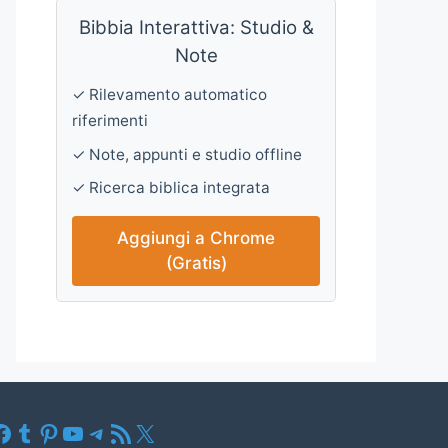
Bibbia Interattiva: Studio &
Note
✓ Rilevamento automatico
riferimenti
✓ Note, appunti e studio offline
✓ Ricerca biblica integrata
Aggiungi a Chrome
(Gratis)
Facebook
Tumblr
Pinterest
YouTube
Telegram
Feed RSS
X