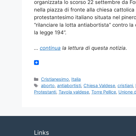
organizzata lo scorso 22 settembre da F
nella piazza di fronte alla chiesa cattolica 
protestantesimo italiano situata nel piner
“rilanciare la lotta antiabortista” contro
la legge 194”.
…
continua
la lettura di questa notizia.
Categorie
Cristianesimo
,
Italia
Tag
aborto
,
antiabortisti
,
Chiesa Valdese
,
cristiani
,
Protestanti
,
Tavola valdese
,
Torre Pellice
,
Unione d
Links