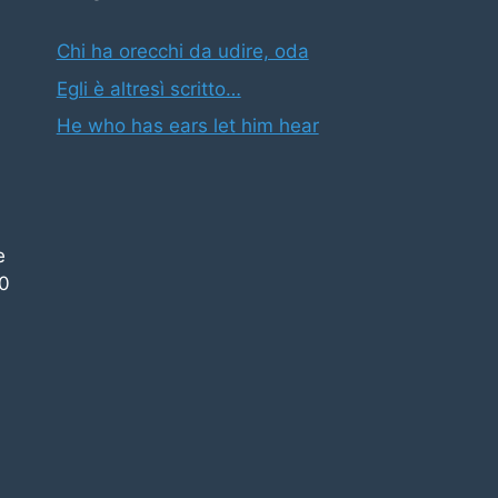
Chi ha orecchi da udire, oda
Egli è altresì scritto…
He who has ears let him hear
e
00