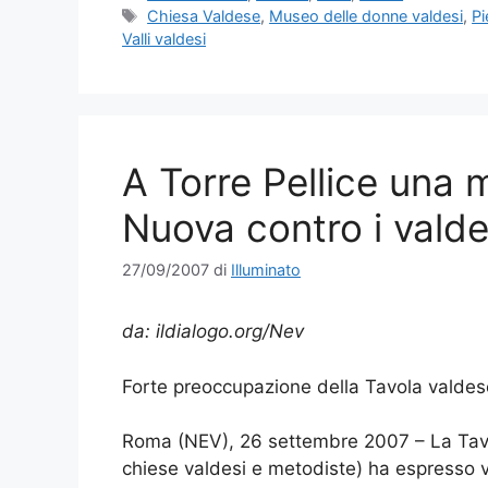
Tag
Chiesa Valdese
,
Museo delle donne valdesi
,
P
Valli valdesi
A Torre Pellice una 
Nuova contro i valde
27/09/2007
di
Illuminato
da: ildialogo.org/Nev
Forte preoccupazione della Tavola valdes
Roma (NEV), 26 settembre 2007 – La Tavo
chiese valdesi e metodiste) ha espresso 