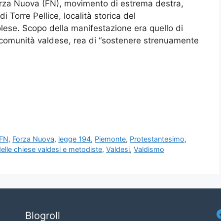
orza Nuova (FN), movimento di estrema destra,
di Torre Pellice, località storica del
olese. Scopo della manifestazione era quello di
 la comunità valdese, rea di “sostenere strenuamente
FN
,
Forza Nuova
,
legge 194
,
Piemonte
,
Protestantesimo
,
elle chiese valdesi e metodiste
,
Valdesi
,
Valdismo
Blogroll