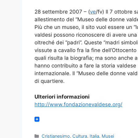
28 settembre 2007 – (
ve
/fv) Il 7 ottobre 
allestimento del “Museo delle donne valde
Più che un museo, il sito vuol essere un 
valdesi possono riconoscere di avere una l
oltreché dei “padri”. Queste “madri simb
vissute a cavallo fra la fine dell’Ottocento
quali risulta la biografia; ma sono anche a
hanno contribuito a fare la storia valdese
internazionale. Il “Museo delle donne valde
di quartiere.
Ulteriori informazioni
http://www.fondazionevaldese.org/
Categorie
Cristianesimo
,
Cultura
,
Italia
,
Musei