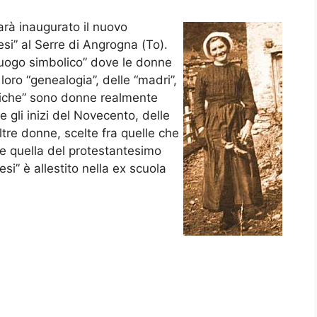
sarà inaugurato il nuovo
si” al Serre di Angrogna (To).
“luogo simbolico” dove le donne
oro “genealogia”, delle “madri”,
oliche” sono donne realmente
 e gli inizi del Novecento, delle
ltre donne, scelte fra quelle che
 e quella del protestantesimo
si” è allestito nella ex scuola