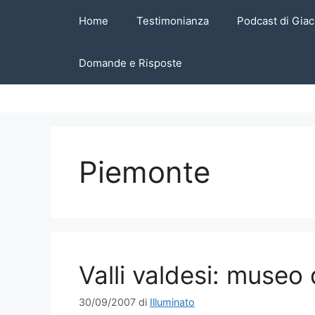
Vai
Home
Testimonianza
Podcast di Giac
al
contenuto
Domande e Risposte
Piemonte
Valli valdesi: museo
30/09/2007
di
Illuminato