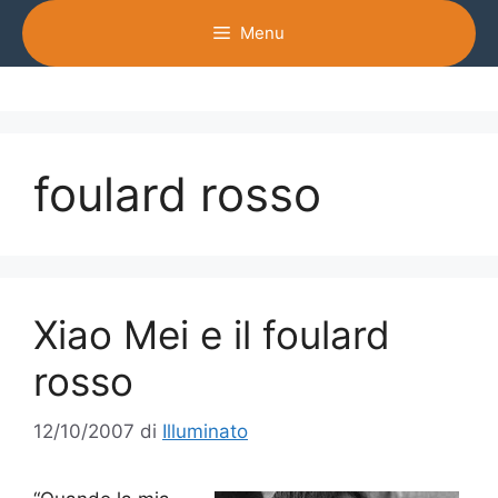
Vai
Menu
al
contenuto
foulard rosso
Xiao Mei e il foulard
rosso
12/10/2007
di
Illuminato