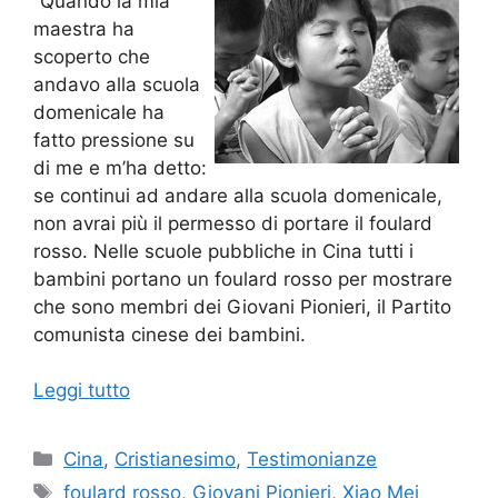
“Quando la mia
maestra ha
scoperto che
andavo alla scuola
domenicale ha
fatto pressione su
di me e m’ha detto:
se continui ad andare alla scuola domenicale,
non avrai più il permesso di portare il foulard
rosso. Nelle scuole pubbliche in Cina tutti i
bambini portano un foulard rosso per mostrare
che sono membri dei Giovani Pionieri, il Partito
comunista cinese dei bambini.
Leggi tutto
Categorie
Cina
,
Cristianesimo
,
Testimonianze
Tag
foulard rosso
,
Giovani Pionieri
,
Xiao Mei