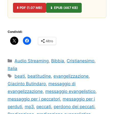
⬇️ PDF (1.07 MB)
📱 EPUB (467 KB)
Condividi:
Altro
Categorie
Audio Streaming
,
Bibbia
,
Cristianesimo
,
Italia
Tag
beati
,
beatitudine
,
evangelizzazione
,
Giacinto Butindaro
,
messaggio di
evangelizzazione
,
messaggio evangelistico
,
messaggio per i peccatori
,
messaggio per i
perduti
,
mp3
,
peccati
,
perdono dei peccati
,