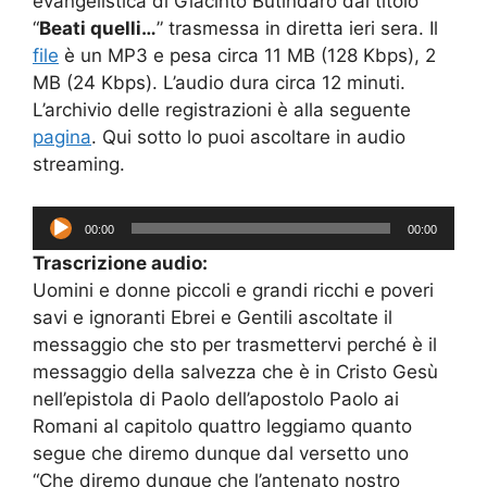
evangelistica di Giacinto Butindaro dal titolo
“
Beati quelli…
” trasmessa in diretta ieri sera. Il
file
è un MP3 e pesa circa 11 MB (128 Kbps), 2
MB (24 Kbps). L’audio dura circa 12 minuti.
L’archivio delle registrazioni è alla seguente
pagina
. Qui sotto lo puoi ascoltare in audio
streaming.
Audio
00:00
00:00
Player
Trascrizione audio:
Uomini e donne piccoli e grandi ricchi e poveri
savi e ignoranti Ebrei e Gentili ascoltate il
messaggio che sto per trasmettervi perché è il
messaggio della salvezza che è in Cristo Gesù
nell’epistola di Paolo dell’apostolo Paolo ai
Romani al capitolo quattro leggiamo quanto
segue che diremo dunque dal versetto uno
“Che diremo dunque che l’antenato nostro