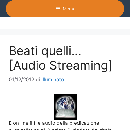
Vai
Menu
al
contenuto
Beati quelli…
[Audio Streaming]
01/12/2012
di
Illuminato
È on line il file audio della predicazione