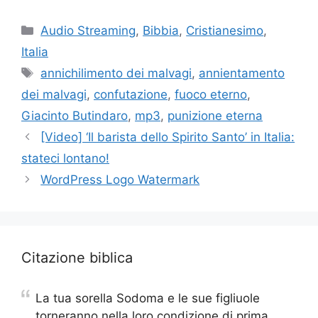
Categorie
Audio Streaming
,
Bibbia
,
Cristianesimo
,
Italia
Tag
annichilimento dei malvagi
,
annientamento
dei malvagi
,
confutazione
,
fuoco eterno
,
Giacinto Butindaro
,
mp3
,
punizione eterna
[Video] ‘Il barista dello Spirito Santo’ in Italia:
stateci lontano!
WordPress Logo Watermark
Citazione biblica
La tua sorella Sodoma e le sue figliuole
torneranno nella loro condizione di prima,