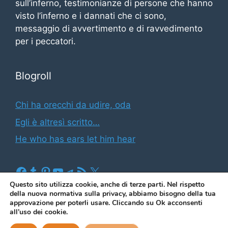
sull’inferno, testimonianze di persone che hanno
visto l’inferno e i dannati che ci sono,
messaggio di avvertimento e di ravvedimento
per i peccatori.
Blogroll
Chi ha orecchi da udire, oda
Egli è altresì scritto…
He who has ears let him hear
Facebook
Tumblr
Pinterest
YouTube
Telegram
Feed RSS
X
Questo sito utilizza cookie, anche di terze parti. Nel rispetto
della nuova normativa sulla privacy, abbiamo bisogno della tua
approvazione per poterli usare. Cliccando su Ok acconsenti
(2026)
Il blog di Illuminato Butindaro
|
Informativa sui
all’uso dei cookie.
cookies e sulla privacy
|
Contatto & Newsletter