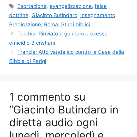
Tag
Esortazione
,
evangelizzazione
,
false
dottrine
,
Giacinto Butindaro
,
Insegnamento
,
Predicazione
,
Roma
,
Studi biblici
Turchia: Rinviato a gennaio processo
omicidio 3 cristiani
Francia: Atto vandalico contro la Casa della
Bibbia di Parigi
1 commento su
“Giacinto Butindaro in
diretta audio ogni
lunedì, mercoledì e