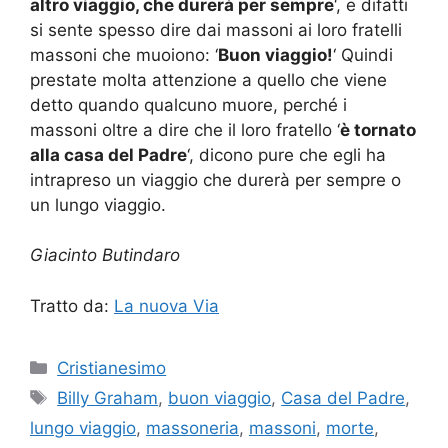
altro viaggio, che durerà per sempre
‘, e difatti
si sente spesso dire dai massoni ai loro fratelli
massoni che muoiono: ‘
Buon viaggio!
‘ Quindi
prestate molta attenzione a quello che viene
detto quando qualcuno muore, perché i
massoni oltre a dire che il loro fratello ‘
è tornato
alla casa del Padre
‘, dicono pure che egli ha
intrapreso un viaggio che durerà per sempre o
un lungo viaggio.
Giacinto Butindaro
Tratto da:
La nuova Via
Categorie
Cristianesimo
Tag
Billy Graham
,
buon viaggio
,
Casa del Padre
,
lungo viaggio
,
massoneria
,
massoni
,
morte
,