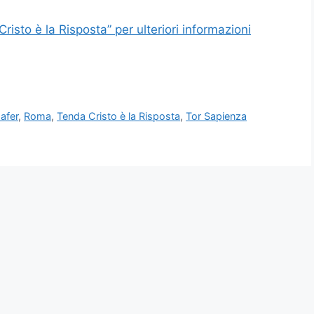
risto è la Risposta” per ulteriori informazioni
afer
,
Roma
,
Tenda Cristo è la Risposta
,
Tor Sapienza