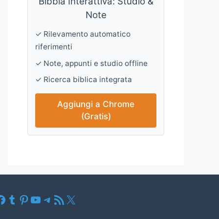
Bibbia Interattiva: Studio &
Note
✓ Rilevamento automatico
riferimenti
✓ Note, appunti e studio offline
✓ Ricerca biblica integrata
Aggiungi a Chrome
(Gratis)
Facebook
Tumblr
Pinterest
YouTube
Telegram
Feed RSS
X