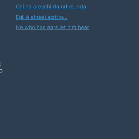
Chi ha orecchi da udire, oda
Egli è altresì scritto…
He who has ears let him hear
e
00