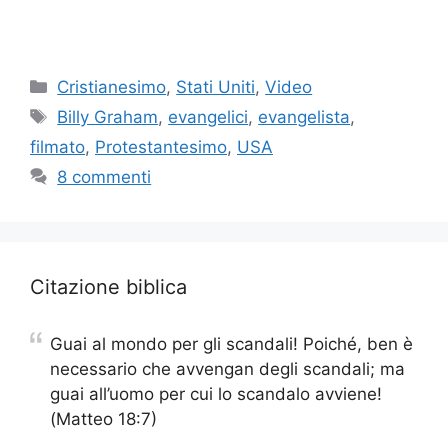
Categorie
Cristianesimo
,
Stati Uniti
,
Video
Tag
Billy Graham
,
evangelici
,
evangelista
,
filmato
,
Protestantesimo
,
USA
8 commenti
Citazione biblica
Guai al mondo per gli scandali! Poiché, ben è
necessario che avvengan degli scandali; ma
guai all’uomo per cui lo scandalo avviene!
(Matteo 18:7)