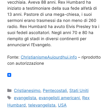
vecchiaia. Aveva 88 anni. Rex Humbard ha
iniziato a testimoniare della sua fede all’età di
13 anni. Pastore di una mega-chiesa, i suoi
sermoni erano trasmessi da non meno di 260
radio. Rex Humbard ha avuto Elvis Presley tra i
suoi fedeli ascoltatori. Negli anni 70 e 80 ha
riempito gli stadi in diversi continenti per
annunciarvi l’Evangelo.
Fonte:
ChristianismeAujourdhui.info
– riprodotto
con autorizzazione
Categorie
Cristianesimo
,
Pentecostali
,
Stati Uniti
Tag
evangelista
,
evangelisti americani
,
Rex
Humbard
,
televangelista
,
USA