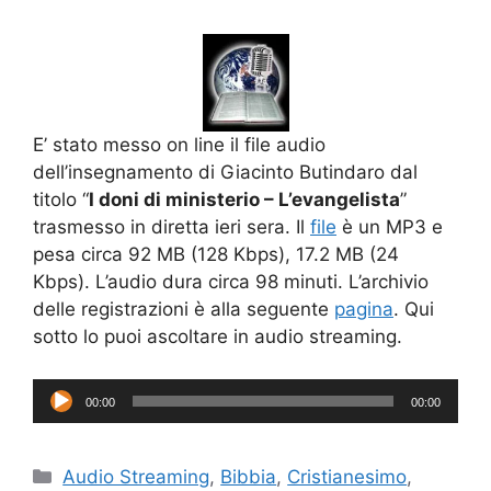
E’ stato messo on line il file audio
dell’insegnamento di Giacinto Butindaro dal
titolo “
I doni di ministerio – L’evangelista
”
trasmesso in diretta ieri sera. Il
file
è un MP3 e
pesa circa 92 MB (128 Kbps), 17.2 MB (24
Kbps). L’audio dura circa 98 minuti. L’archivio
delle registrazioni è alla seguente
pagina
. Qui
sotto lo puoi ascoltare in audio streaming.
Audio
00:00
00:00
Player
Categorie
Audio Streaming
,
Bibbia
,
Cristianesimo
,