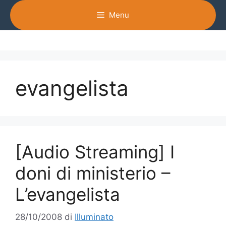
Vai
Menu
al
contenuto
evangelista
[Audio Streaming] I
doni di ministerio –
L’evangelista
28/10/2008
di
Illuminato