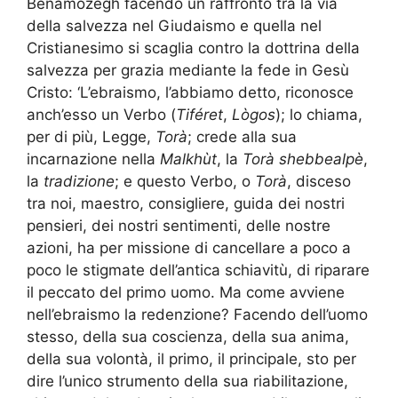
Benamozegh facendo un raffronto tra la via
della salvezza nel Giudaismo e quella nel
Cristianesimo si scaglia contro la dottrina della
salvezza per grazia mediante la fede in Gesù
Cristo: ‘L’ebraismo, l’abbiamo detto, riconosce
anch’esso un Verbo (
Tiféret
,
Lògos
); lo chiama,
per di più, Legge,
Torà
; crede alla sua
incarnazione nella
Malkhùt
, la
Torà shebbealpè
,
la
tradizione
; e questo Verbo, o
Torà
, disceso
tra noi, maestro, consigliere, guida dei nostri
pensieri, dei nostri sentimenti, delle nostre
azioni, ha per missione di cancellare a poco a
poco le stigmate dell’antica schiavitù, di riparare
il peccato del primo uomo. Ma come avviene
nell’ebraismo la redenzione? Facendo dell’uomo
stesso, della sua coscienza, della sua anima,
della sua volontà, il primo, il principale, sto per
dire l’unico strumento della sua riabilitazione,