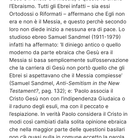
l’Ebraismo. Tutti gli Ebrei infatti – sia essi
Ortodossi o Riformati – affermano che Egli non
era e non è il Messia, e questo perchè secondo
loro non diede inizio a nessuna era di pace. Lo
studioso ebreo Samuel Sandmel (1911-1979)
infatti ha affermato: ‘Il diniego antico o quello
moderno da parte ebraica che Gesù era il
Messia si basa semplicemente sull’osservazione
che la carriera di Gesù non portò quello che gli
Ebrei si aspettavano che il Messia compiesse’
(Samuel Sandmel,
Anti-Semitism in the New
Testament?
, pag. 132); e: ‘Paolo associa il
Cristo Gesù non con l’indipendenza Giudaica o
il raduno degli esuli, ma con il peccato e
l’espiazione. In verità Paolo considera il Cristo in
modi così cambiati dalla solita opinione ebraica
che nella maggior parte delle questioni basilari
non c’è quasi nulla in comune eccetto la parola.