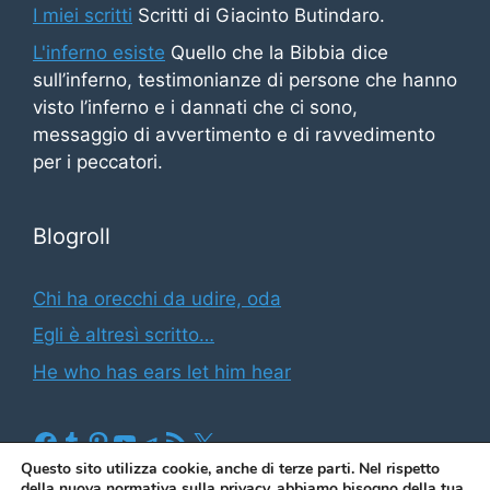
I miei scritti
Scritti di Giacinto Butindaro.
L'inferno esiste
Quello che la Bibbia dice
sull’inferno, testimonianze di persone che hanno
visto l’inferno e i dannati che ci sono,
messaggio di avvertimento e di ravvedimento
per i peccatori.
Blogroll
Chi ha orecchi da udire, oda
Egli è altresì scritto…
He who has ears let him hear
Facebook
Tumblr
Pinterest
YouTube
Telegram
Feed RSS
X
Questo sito utilizza cookie, anche di terze parti. Nel rispetto
della nuova normativa sulla privacy, abbiamo bisogno della tua