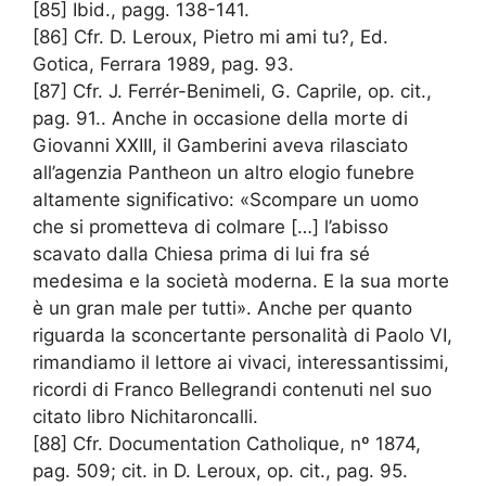
[85] Ibid., pagg. 138-141.
[86] Cfr. D. Leroux, Pietro mi ami tu?, Ed.
Gotica, Ferrara 1989, pag. 93.
[87] Cfr. J. Ferrér-Benimeli, G. Caprile, op. cit.,
pag. 91.. Anche in occasione della morte di
Giovanni XXIII, il Gamberini aveva rilasciato
all’agenzia Pantheon un altro elogio funebre
altamente significativo: «Scompare un uomo
che si prometteva di colmare […] l’abisso
scavato dalla Chiesa prima di lui fra sé
medesima e la società moderna. E la sua morte
è un gran male per tutti». Anche per quanto
riguarda la sconcertante personalità di Paolo VI,
rimandiamo il lettore ai vivaci, interessantissimi,
ricordi di Franco Bellegrandi contenuti nel suo
citato libro Nichitaroncalli.
[88] Cfr. Documentation Catholique, nº 1874,
pag. 509; cit. in D. Leroux, op. cit., pag. 95.