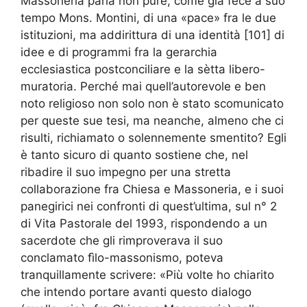
Massoneria parla non pure, come già fece a suo
tempo Mons. Montini, di una «pace» fra le due
istituzioni, ma addirittura di una identità [101] di
idee e di programmi fra la gerarchia
ecclesiastica postconciliare e la sètta libero-
muratoria. Perché mai quell’autorevole e ben
noto religioso non solo non è stato scomunicato
per queste sue tesi, ma neanche, almeno che ci
risulti, richiamato o solennemente smentito? Egli
è tanto sicuro di quanto sostiene che, nel
ribadire il suo impegno per una stretta
collaborazione fra Chiesa e Massoneria, e i suoi
panegirici nei confronti di quest’ultima, sul n° 2
di Vita Pastorale del 1993, rispondendo a un
sacerdote che gli rimproverava il suo
conclamato fìlo-massonismo, poteva
tranquillamente scrivere: «Più volte ho chiarito
che intendo portare avanti questo dialogo