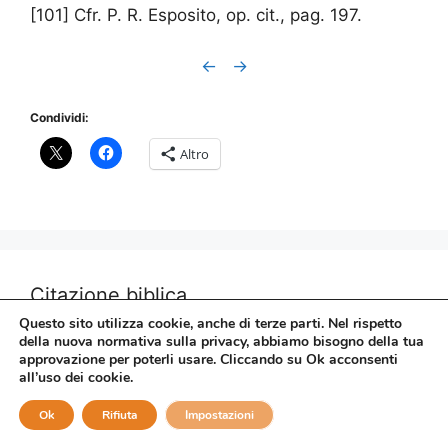
[101] Cfr. P. R. Esposito, op. cit., pag. 197.
←
→
Condividi:
Altro
Citazione biblica
Questo sito utilizza cookie, anche di terze parti. Nel rispetto
della nuova normativa sulla privacy, abbiamo bisogno della tua
Guai al mondo per gli scandali! Poiché, ben è
approvazione per poterli usare. Cliccando su Ok acconsenti
necessario che avvengan degli scandali; ma
all’uso dei cookie.
guai all’uomo per cui lo scandalo avviene!
Ok
Rifiuta
Impostazioni
(Matteo 18:7)