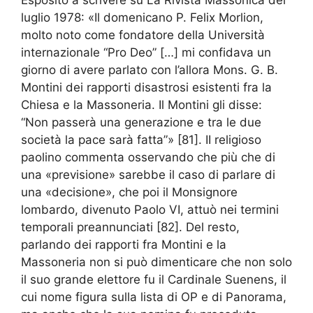
Esposito a scrivere su La Rivista Massonica del
luglio 1978: «Il domenicano P. Felix Morlion,
molto noto come fondatore della Università
internazionale “Pro Deo” […] mi confidava un
giorno di avere parlato con l’allora Mons. G. B.
Montini dei rapporti disastrosi esistenti fra la
Chiesa e la Massoneria. Il Montini gli disse:
“Non passerà una generazione e tra le due
società la pace sarà fatta”» [81]. II religioso
paolino commenta osservando che più che di
una «previsione» sarebbe il caso di parlare di
una «decisione», che poi il Monsignore
lombardo, divenuto Paolo VI, attuò nei termini
temporali preannunciati [82]. Del resto,
parlando dei rapporti fra Montini e la
Massoneria non si può dimenticare che non solo
il suo grande elettore fu il Cardinale Suenens, il
cui nome figura sulla lista di OP e di Panorama,