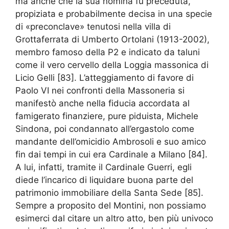
ma anche che la sua nomina fu preceduta,
propiziata e probabilmente decisa in una specie
di «preconclave» tenutosi nella villa di
Grottaferrata di Umberto Ortolani (1913-2002),
membro famoso della P2 e indicato da taluni
come il vero cervello della Loggia massonica di
Licio Gelli [83]. L’atteggiamento di favore di
Paolo VI nei confronti della Massoneria si
manifestò anche nella fiducia accordata al
famigerato finanziere, pure piduista, Michele
Sindona, poi condannato all’ergastolo come
mandante dell’omicidio Ambrosoli e suo amico
fin dai tempi in cui era Cardinale a Milano [84].
A lui, infatti, tramite il Cardinale Guerri, egli
diede l’incarico di liquidare buona parte del
patrimonio immobiliare della Santa Sede [85].
Sempre a proposito del Montini, non possiamo
esimerci dal citare un altro atto, ben più univoco