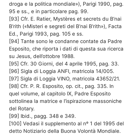
droga e la politica mondiale»), Parigi 1990, pag.
95 e ss., e in particolare pag. 99.
[93] Cfr. E. Ratier, Mystères et secrets du B’nai
B’rith («Misteri e segreti del B’nai B’rith»), Facta
Ed., Parigi 1993, pag. 105 e ss.
[94] Tante sono le condanne contate da Padre
Esposito, che riporta i dati di questa sua ricerca
su Jesus, dell’ottobre 1988.
[95] Cfr. 30 Giorni, del 4 aprile 1995, pag. 33.
[96] Sigla di Loggia ANFI, matricola 14/005.
[97] Sigla di Loggia VINO, matricola 43652/21.
[98] Cfr. P. R. Esposito, op. cit., pag. 335. In
quel volume, al capitolo IX, Padre Esposito
sottolinea la matrice e l’ispirazione massoniche
del Rotary.
[99] Ibid., pagg. 348 e 349.
[100] Vedasi il supplemento al nº 1 del 1995 del
detto Notiziario della Buona Volontà Mondiale.