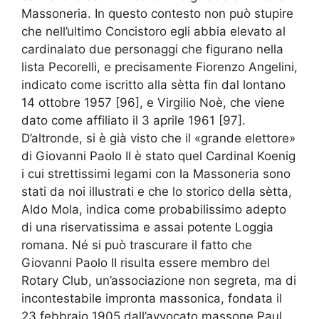
Massoneria. In questo contesto non può stupire
che nell’ultimo Concistoro egli abbia elevato al
cardinalato due personaggi che figurano nella
lista Pecorelli, e precisamente Fiorenzo Angelini,
indicato come iscritto alla sètta fin dal lontano
14 ottobre 1957 [96], e Virgilio Noè, che viene
dato come affiliato il 3 aprile 1961 [97].
D’altronde, si è già visto che il «grande elettore»
di Giovanni Paolo II è stato quel Cardinal Koenig
i cui strettissimi legami con la Massoneria sono
stati da noi illustrati e che lo storico della sètta,
Aldo Mola, indica come probabilissimo adepto
di una riservatissima e assai potente Loggia
romana. Né si può trascurare il fatto che
Giovanni Paolo II risulta essere membro del
Rotary Club, un’associazione non segreta, ma di
incontestabile impronta massonica, fondata il
23 febbraio 1905 dall’avvocato massone Paul