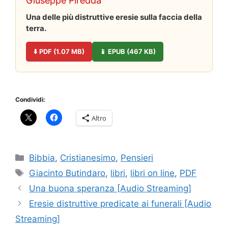
Giuseppe Piredda
Una delle più distruttive eresie sulla faccia della
terra.
⬇️ PDF (1.07 MB)
📱 EPUB (467 KB)
Condividi:
Altro
Categorie
Bibbia
,
Cristianesimo
,
Pensieri
Tag
Giacinto Butindaro
,
libri
,
libri on line
,
PDF
Una buona speranza [Audio Streaming]
Eresie distruttive predicate ai funerali [Audio
Streaming]