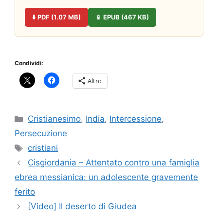
⬇️ PDF (1.07 MB)
📱 EPUB (467 KB)
Condividi:
Altro
Categorie
Cristianesimo
,
India
,
Intercessione
,
Persecuzione
Tag
cristiani
Cisgiordania – Attentato contro una famiglia
ebrea messianica: un adolescente gravemente
ferito
[Video] Il deserto di Giudea