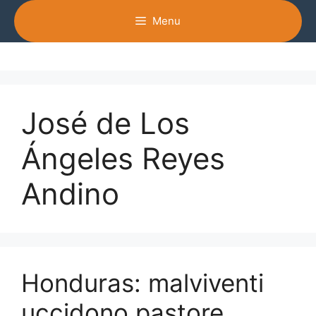
Vai
Menu
al
contenuto
José de Los
Ángeles Reyes
Andino
Honduras: malviventi
uccidono pastore