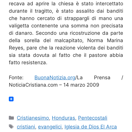
recava ad aprire la chiesa è stato intercettato
durante il tragitto, è stato assalito dai banditi
che hanno cercato di strappargli di mano una
valigetta contenente una somma non precisata
di danaro. Secondo una ricostruzione da parte
della sorella del malcapitato, Norma Marina
Reyes, pare che la reazione violenta dei banditi
sia stata dovuta al fatto che il pastore abbia
fatto resistenza.
Fonte:
BuonaNotizia.org
/La Prensa /
NoticiaCristiana.com – 14 marzo 2009
Categorie
Cristianesimo
,
Honduras
,
Pentecostali
Tag
cristiani
,
evangelici
,
Iglesia de Dios El Arca