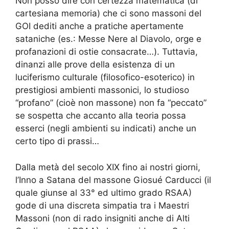
Non posso dire con certezza matematica (di
cartesiana memoria) che ci sono massoni del
GOI dediti anche a pratiche apertamente
sataniche (es.: Messe Nere al Diavolo, orge e
profanazioni di ostie consacrate…). Tuttavia,
dinanzi alle prove della esistenza di un
luciferismo culturale (filosofico-esoterico) in
prestigiosi ambienti massonici, lo studioso
“profano” (cioè non massone) non fa “peccato”
se sospetta che accanto alla teoria possa
esserci (negli ambienti su indicati) anche un
certo tipo di prassi…
Dalla metà del secolo XIX fino ai nostri giorni,
l’Inno a Satana del massone Giosué Carducci (il
quale giunse al 33° ed ultimo grado RSAA)
gode di una discreta simpatia tra i Maestri
Massoni (non di rado insigniti anche di Alti