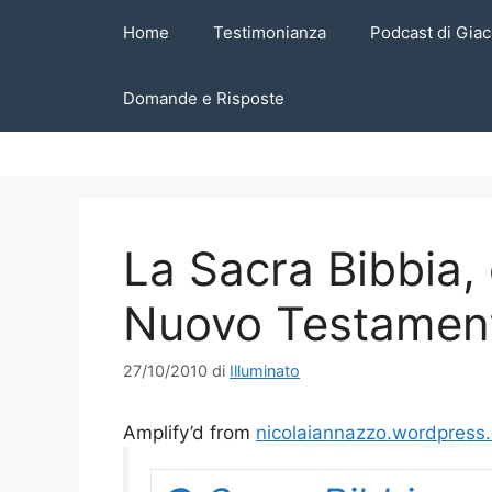
Vai
Home
Testimonianza
Podcast di Giac
al
contenuto
Domande e Risposte
La Sacra Bibbia, o
Nuovo Testament
27/10/2010
di
Illuminato
Amplify’d from
nicolaiannazzo.wordpress