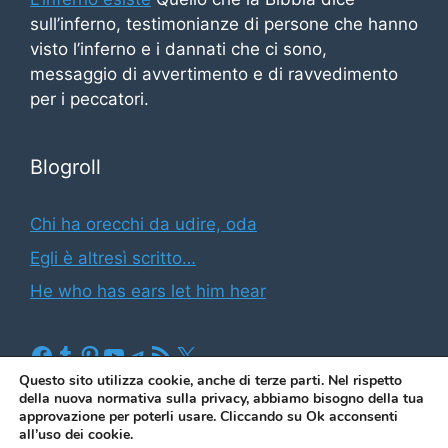
sull’inferno, testimonianze di persone che hanno
visto l’inferno e i dannati che ci sono,
messaggio di avvertimento e di ravvedimento
per i peccatori.
Blogroll
Chi ha orecchi da udire, oda
Egli è altresì scritto…
He who has ears let him hear
Facebook
Tumblr
Pinterest
YouTube
Telegram
Feed RSS
X
Questo sito utilizza cookie, anche di terze parti. Nel rispetto
della nuova normativa sulla privacy, abbiamo bisogno della tua
approvazione per poterli usare. Cliccando su Ok acconsenti
(2026)
Il blog di Illuminato Butindaro
|
Informativa sui
all’uso dei cookie.