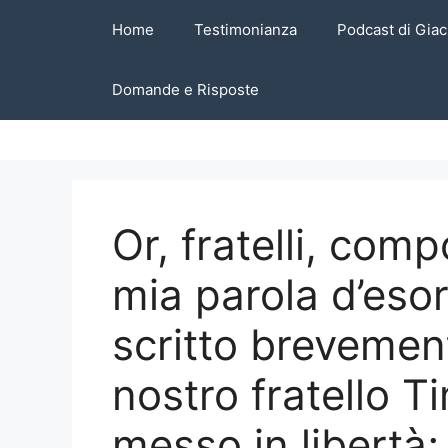
Vai
Home
Testimonianza
Podcast di Giac
al
contenuto
Domande e Risposte
Or, fratelli, comp
mia parola d’eso
scritto brevement
nostro fratello T
messo in libertà; 