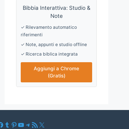
Bibbia Interattiva: Studio &
Note
✓ Rilevamento automatico
riferimenti
✓ Note, appunti e studio offline
✓ Ricerca biblica integrata
Aggiungi a Chrome
(Gratis)
Facebook
Tumblr
Pinterest
YouTube
Telegram
Feed RSS
X