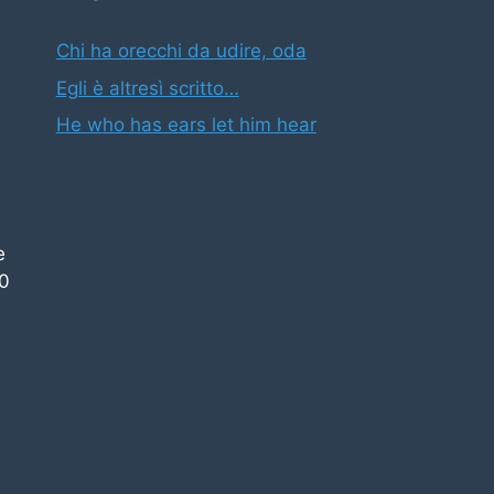
Chi ha orecchi da udire, oda
Egli è altresì scritto…
He who has ears let him hear
e
00