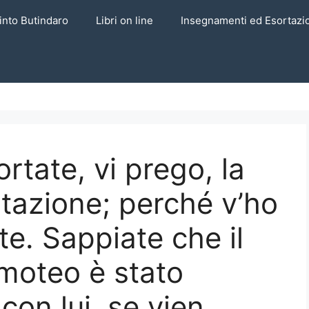
into Butindaro
Libri on line
Insegnamenti ed Esortazi
ortate, vi prego, la
rtazione; perché v’ho
e. Sappiate che il
imoteo è stato
con lui, se vien